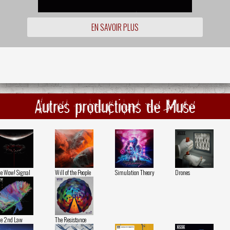
EN SAVOIR PLUS
Autres productions de Muse
e Wow! Signal
Will of the People
Simulation Theory
Drones
e 2nd Law
The Resistance