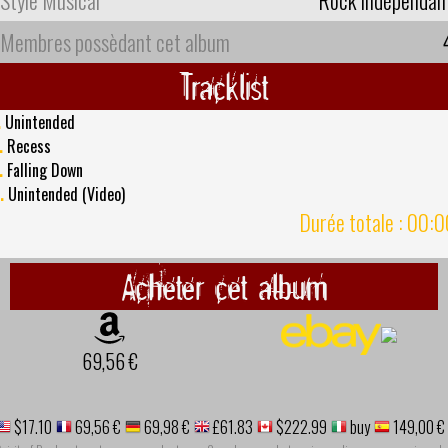
Membres possèdant cet album
Tracklist
.
Unintended
.
Recess
.
Falling Down
.
Unintended (Video)
Durée totale : 00:
Acheter cet album
69,56 €
$17.10
69,56 €
69,98 €
£61.83
$222.99
buy
149,00 €