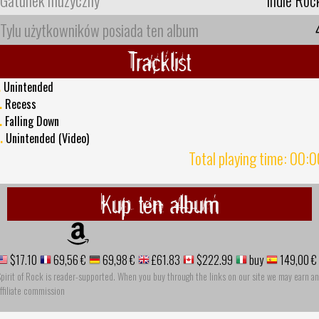
Tylu użytkowników posiada ten album
Tracklist
.
Unintended
.
Recess
.
Falling Down
.
Unintended (Video)
Total playing time: 00:
Kup ten album
$17.10
69,56 €
69,98 €
£61.83
$222.99
buy
149,00 €
pirit of Rock is reader-supported. When you buy through the links on our site we may earn an
ffiliate commission