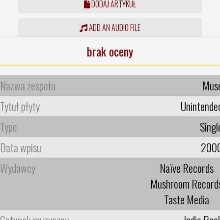
DODAJ ARTYKUŁ
ADD AN AUDIO FILE
brak oceny
Nazwa zespołu
Mus
Tytuł płyty
Unintende
Type
Singl
Data wpisu
200
Wydawcy
Naïve Records
Mushroom Record
Taste Media
Gatunek muzyczny
Indie Roc