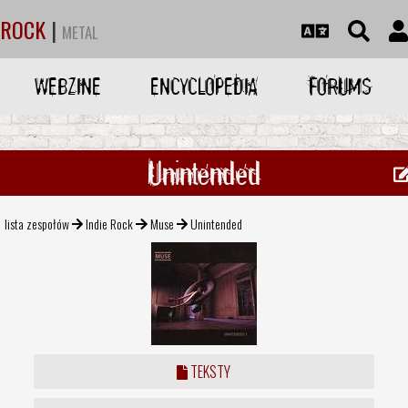
ROCK
|
METAL
WEBZINE
ENCYCLOPEDIA
FORUMS
Unintended
lista zespołów
Indie Rock
Muse
Unintended
TEKSTY