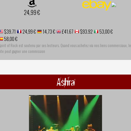
24,99 €
$39.71
24,99 €
14,73 €
£41.67
$93.92
53,00 €
58,00 €
pirit of Rock est soutenu par ses lecteurs. Quand vous achetez via nos liens commerciaux, le
site peut gagner une commission
Ashra