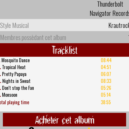
Thunderbolt
Navigator Record
Style Musical
Krautroc
Membres possèdant cet album
Tracklist
.
Mosquito Dance
08:44
.
Tropical Heat
04:51
.
Pretty Papaya
06:07
.
Nights in Sweat
08:33
.
Don't stop the Fan
05:26
.
Monsoon
05:14
otal playing time
38:55
Acheter cet album