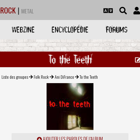
ROCK
|
METAL
WEBZINE
ENCYCLOPÉDIE
FORUMS
To the Teeth
Liste des groupes
Folk Rock
Ani DiFranco
To the Teeth
AJOUTER LES PAROLES DE L'ALBUM