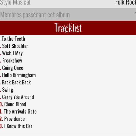
Style Musical
Folk Roc
Membres possèdant cet album
Tracklist
.
To the Teeth
.
Soft Shoulder
.
Wish I May
.
Freakshow
.
Going Once
.
Hello Birmingham
.
Back Back Back
.
Swing
.
Carry You Around
0.
Cloud Blood
1.
The Arrivals Gate
2.
Providence
3.
I Know this Bar