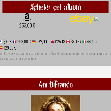
Acheter cet album
253,00 €
$7.78
253,00 €
272,00 €
£25.13
$40.37
44,40 €
129,00 €
pirit of Rock est soutenu par ses lecteurs. Quand vous achetez via nos liens commerciaux, le
site peut gagner une commission
Ani DiFranco