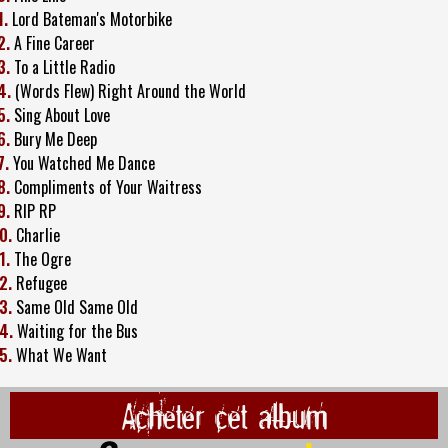
1.
Lord Bateman's Motorbike
2.
A Fine Career
3.
To a Little Radio
4.
(Words Flew) Right Around the World
5.
Sing About Love
6.
Bury Me Deep
7.
You Watched Me Dance
8.
Compliments of Your Waitress
9.
RIP RP
0.
Charlie
1.
The Ogre
2.
Refugee
3.
Same Old Same Old
4.
Waiting for the Bus
5.
What We Want
Acheter cet album