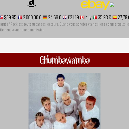
$39.95
2 000,00 €
24,69 €
£21.19
buy
35,93 €
27,78 
pirit of Rock est soutenu par ses lecteurs. Quand vous achetez via nos liens commerciaux, le
site peut gagner une commission
Chumbawamba