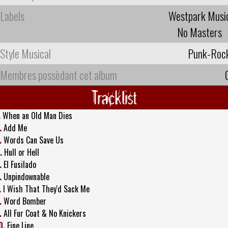
Labels
Westpark Musi
No Masters
Style Musical
Punk-Roc
Membres possèdant cet album
Tracklist
.
When an Old Man Dies
.
Add Me
.
Words Can Save Us
.
Hull or Hell
.
El Fusilado
.
Unpindownable
.
I Wish That They'd Sack Me
.
Word Bomber
.
All Fur Coat & No Knickers
0.
Fine Line