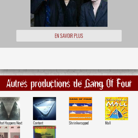
EN SAVOIR PLUS
Autres productions de Gang Of Four
at Happens Next
Content
Shrinkwrapped
Mall