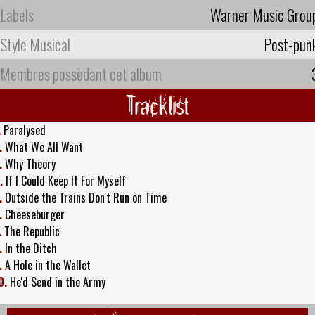
Labels
Warner Music Grou
Style Musical
Post-pun
Membres possèdant cet album
Tracklist
.
Paralysed
.
What We All Want
.
Why Theory
.
If I Could Keep It For Myself
.
Outside the Trains Don't Run on Time
.
Cheeseburger
.
The Republic
.
In the Ditch
.
A Hole in the Wallet
0.
He'd Send in the Army