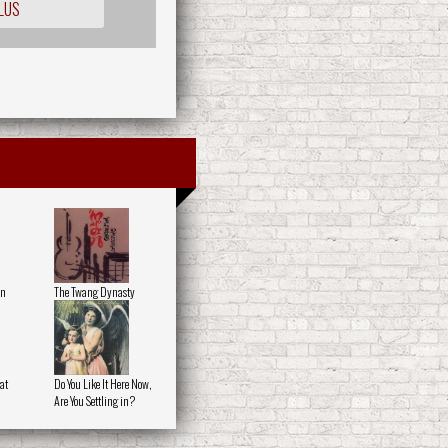
LUS
on
The Twang Dynasty
at
Do You Like It Here Now,
Are You Settling in?