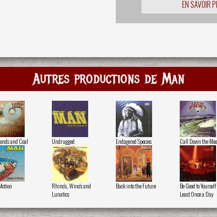
EN SAVOIR P
Autres productions de Man
nds and Coal
Undrugged
Endagered Species
Call Down the Mo
Motion
Rhino's, Wino's and
Back into the Future
Be Good to Yourself 
Lunatics
Least Once a Day