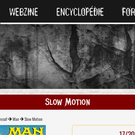
WEBZINE
ENCYCLOPÉDIE
FO
Slow Motion
essif
Man
Slow Motion
17/20