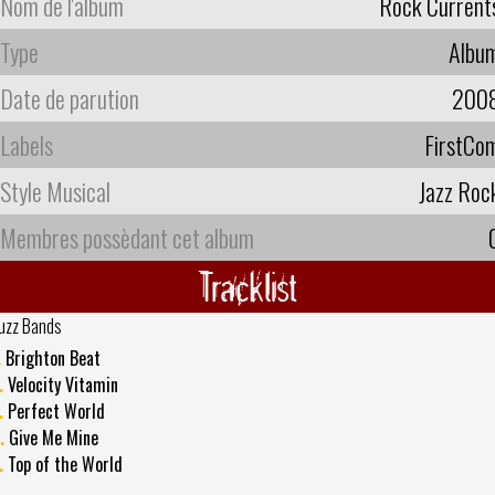
Nom de l'album
Rock Current
Type
Albu
Date de parution
200
Labels
FirstCo
Style Musical
Jazz Roc
Membres possèdant cet album
Tracklist
uzz Bands
.
Brighton Beat
.
Velocity Vitamin
.
Perfect World
.
Give Me Mine
.
Top of the World