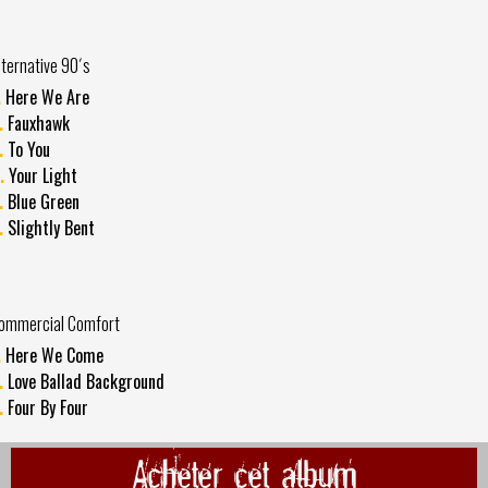
lternative 90´s
.
Here We Are
.
Fauxhawk
.
To You
.
Your Light
.
Blue Green
.
Slightly Bent
ommercial Comfort
.
Here We Come
.
Love Ballad Background
.
Four By Four
Acheter cet album