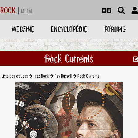
ROCK
|
METAL
WEBZINE
ENCYCLOPÉDIE
FORUMS
Rock Currents
Liste des groupes
Jazz Rock
Ray Russell
Rock Currents