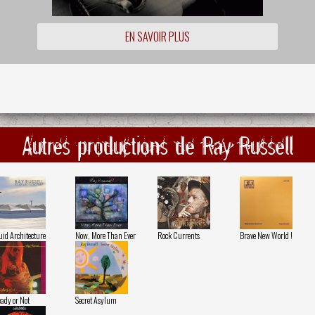
EN SAVOIR PLUS
Autres productions de Ray Russell
uid Architecture
Now, More Than Ever
Rock Currents
Brave New World !
ady or Not
Secret Asylum