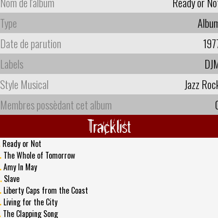
Nom de l'album
Ready or No
Type
Albu
Date de parution
197
Labels
DJ
Style Musical
Jazz Roc
Membres possèdant cet album
Tracklist
.
Ready or Not
.
The Whole of Tomorrow
.
Amy In May
.
Slave
.
Liberty Caps from the Coast
.
Living for the City
.
The Clapping Song