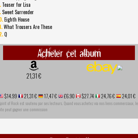
.
Teaser for Lisa
.
Sweet Surrender
0.
Eighth House
1.
What Trousers Are These
2.
Q
Acheter cet album
21,31 €
$14.99
21,31 €
17,47 €
£6.90
$27.74
24,76 €
24,01 €
pirit of Rock est soutenu par ses lecteurs. Quand vous achetez via nos liens commerciaux, le
site peut gagner une commission