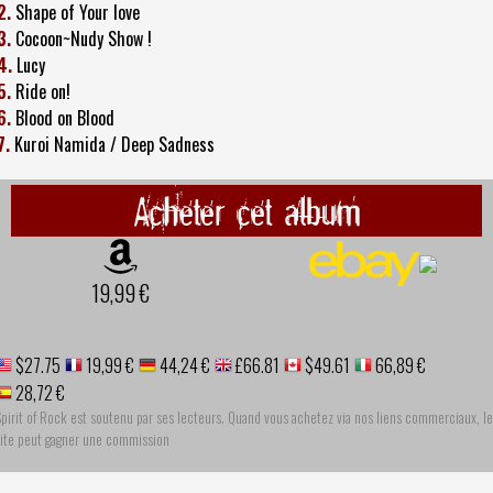
2.
Shape of Your love
3.
Cocoon~Nudy Show !
4.
Lucy
5.
Ride on!
6.
Blood on Blood
7.
Kuroi Namida / Deep Sadness
Acheter cet album
19,99 €
$27.75
19,99 €
44,24 €
£66.81
$49.61
66,89 €
28,72 €
pirit of Rock est soutenu par ses lecteurs. Quand vous achetez via nos liens commerciaux, le
site peut gagner une commission