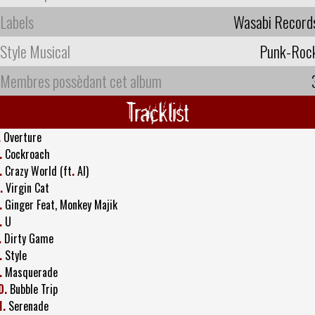
Labels
Wasabi Record
Style Musical
Punk-Roc
Membres possèdant cet album
Tracklist
.
Overture
.
Cockroach
.
Crazy World (ft
.
AI)
.
Virgin Cat
.
Ginger Feat, Monkey Majik
.
U
.
Dirty Game
.
Style
.
Masquerade
0.
Bubble Trip
1.
Serenade