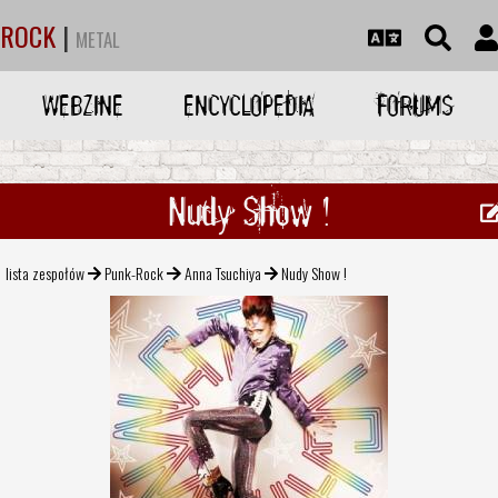
ROCK
|
METAL
WEBZINE
ENCYCLOPEDIA
FORUMS
Nudy Show !
lista zespołów
Punk-Rock
Anna Tsuchiya
Nudy Show !