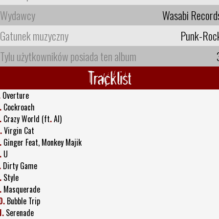
Wydawcy
Wasabi Record
Gatunek muzyczny
Punk-Roc
Tylu użytkowników posiada ten album
Tracklist
.
Overture
.
Cockroach
.
Crazy World (ft
.
AI)
.
Virgin Cat
.
Ginger Feat, Monkey Majik
.
U
.
Dirty Game
.
Style
.
Masquerade
0.
Bubble Trip
1.
Serenade