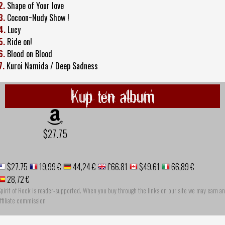
2.
Shape of Your love
3.
Cocoon~Nudy Show !
4.
Lucy
5.
Ride on!
6.
Blood on Blood
7.
Kuroi Namida / Deep Sadness
Kup ten album
$27.75
$27.75
19,99 €
44,24 €
£66.81
$49.61
66,89 €
28,72 €
pirit of Rock is reader-supported. When you buy through the links on our site we may earn an
ffiliate commission