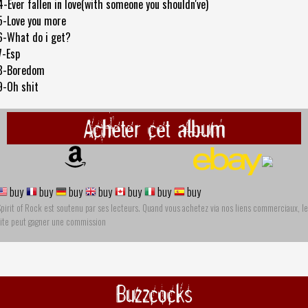
4-Ever fallen in love(with someone you shouldn've)
5-Love you more
6-What do i get?
7-Esp
8-Boredom
9-Oh shit
Acheter cet album
buy
buy
buy
buy
buy
buy
buy
pirit of Rock est soutenu par ses lecteurs. Quand vous achetez via nos liens commerciaux, le
site peut gagner une commission
Buzzcocks