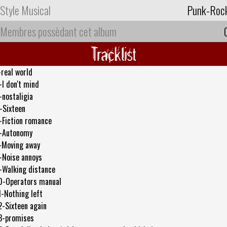
Style Musical
Punk-Roc
Membres possèdant cet album
Tracklist
-real world
-I don't mind
-nostaligia
-Sixteen
-Fiction romance
-Autonomy
-Moving away
-Noise annoys
-Walking distance
0-Operators manual
1-Nothing left
2-Sixteen again
3-promises