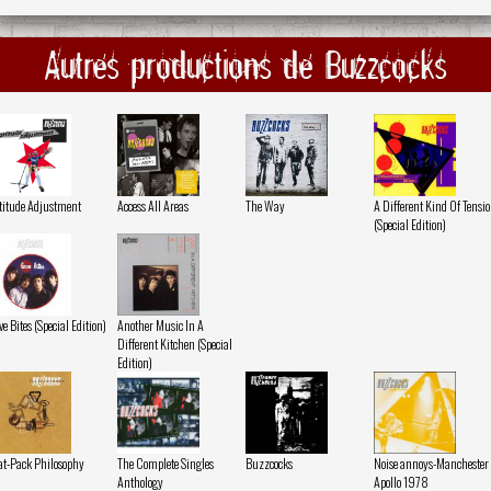
Autres productions de Buzzcocks
titude Adjustment
Access All Areas
The Way
A Different Kind Of Tensi
(Special Edition)
ve Bites (Special Edition)
Another Music In A
Different Kitchen (Special
Edition)
at-Pack Philosophy
The Complete Singles
Buzzcocks
Noise annoys-Manchester
Anthology
Apollo 1978