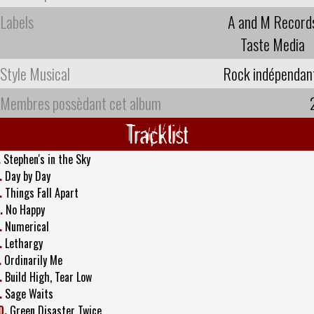
Labels
A and M Record
Taste Media
Style Musical
Rock indépendan
Membres possèdant cet album
Tracklist
.
Stephen's in the Sky
.
Day by Day
.
Things Fall Apart
.
No Happy
.
Numerical
.
Lethargy
.
Ordinarily Me
.
Build High, Tear Low
.
Sage Waits
0.
Green Disaster Twice