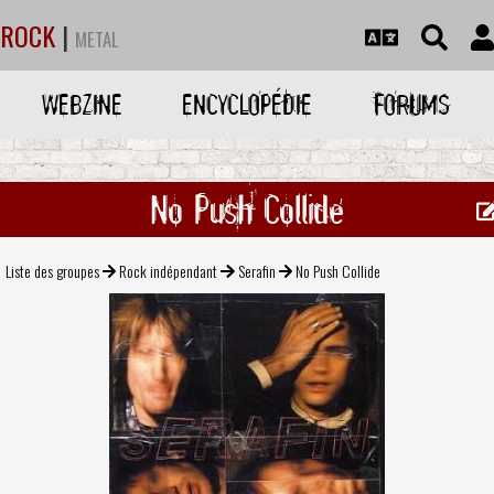
ROCK
|
METAL
WEBZINE
ENCYCLOPÉDIE
FORUMS
No Push Collide
Liste des groupes
Rock indépendant
Serafin
No Push Collide