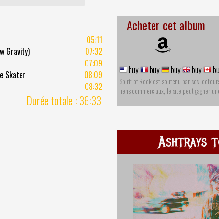
Acheter cet album
05:11
w Gravity)
07:32
07:09
buy
buy
buy
buy
bu
e Skater
08:09
Spirit of Rock est soutenu par ses lecteur
08:32
liens commerciaux, le site peut gagner u
Durée totale : 36:33
Ashtrays t