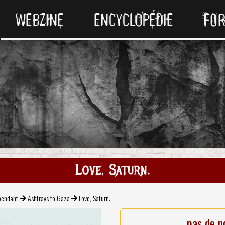
WEBZINE
ENCYCLOPÉDIE
FO
Love, Saturn.
pendant
Ashtrays to Gaza
Love, Saturn.
pas de n