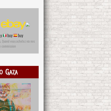
y
buy
buy
s. Quand vous achetez via nos
ne commission
o Gaza