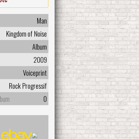
Man
Kingdom of Noise
Album
2009
Voiceprint
Rock Progressif
lbum
0