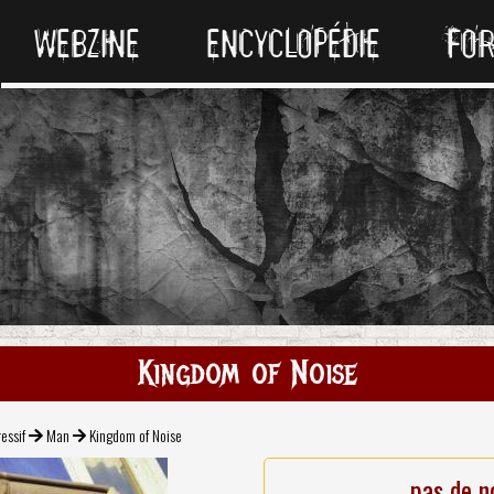
WEBZINE
ENCYCLOPÉDIE
FO
Kingdom of Noise
essif
Man
Kingdom of Noise
pas de n