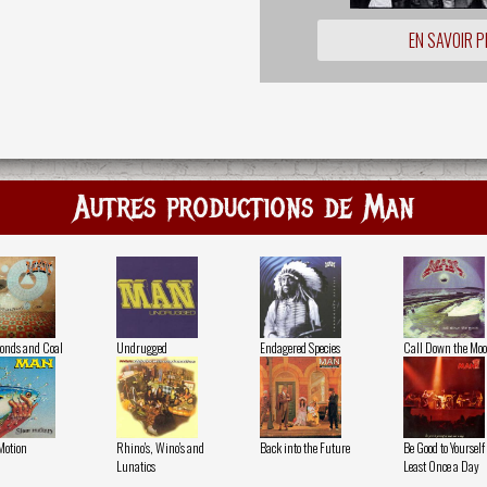
EN SAVOIR P
Autres productions de Man
nds and Coal
Undrugged
Endagered Species
Call Down the Mo
Motion
Rhino's, Wino's and
Back into the Future
Be Good to Yourself 
Lunatics
Least Once a Day