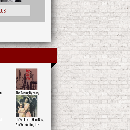
LUS
on
The Twang Dynasty
at
Do You Like It Here Now,
Are You Settling in?