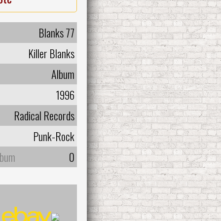
Blanks 77
Killer Blanks
Album
1996
Radical Records
Punk-Rock
lbum
0