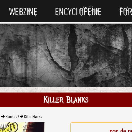
WEBZINE
ENCYCLOPÉDIE
FO
Killer Blanks
k
Blanks 77
Killer Blanks
pas de n