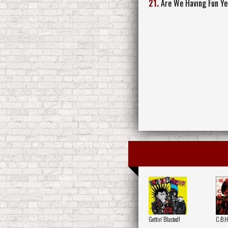
21.
Are We Having Fun Ye
Gettin' Blasted!
C.B.H