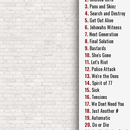
3.
Punx and Skinz
4.
Search and Destroy
5.
Get Out Alive
6.
Jehovahs Witness
7.
Next Generation
8.
Final Solution
9.
Bastards
10.
She's Gone
11.
Let's Riot
12.
Police Attack
13.
We're the Ones
14.
Spirit of 77
15.
Sick
16.
Tensions
17.
We Dont Need You
18.
Just Another #
19.
Automatic
20.
Do or Die