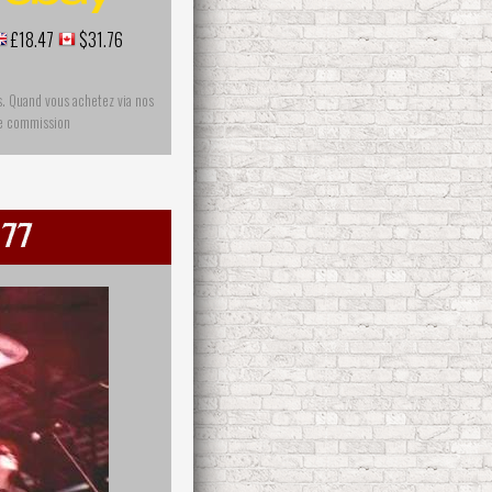
£18.47
$31.76
s. Quand vous achetez via nos
ne commission
 77