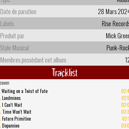
Date de parution
28 Mars 202
Labels
Rise Record
Produit par
Mick Gree
Style Musical
Punk-Roc
Membres possèdant cet album
1
Tracklist
eaven
.
Waiting on a Twist of Fate
02:
.
Landmines
02:
.
I Can't Wait
02:
.
Time Won't Wait
02:
.
Future Primitive
02:
.
Dopamine
03: