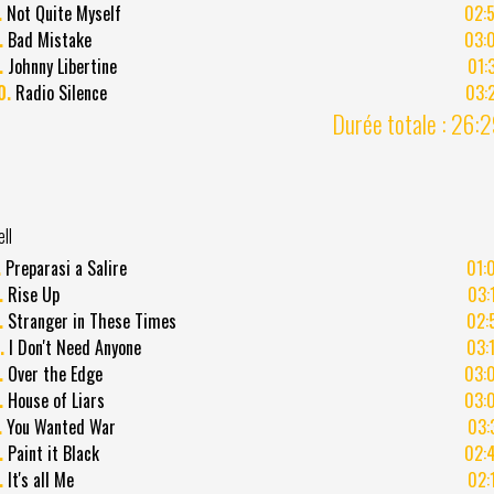
.
Not Quite Myself
02:
.
Bad Mistake
03:
.
Johnny Libertine
01:
0.
Radio Silence
03:
Durée totale : 26:
ell
.
Preparasi a Salire
01:
.
Rise Up
03:
.
Stranger in These Times
02:
.
I Don't Need Anyone
03:
.
Over the Edge
03:
.
House of Liars
03:
.
You Wanted War
03:
.
Paint it Black
02:
.
It's all Me
02: