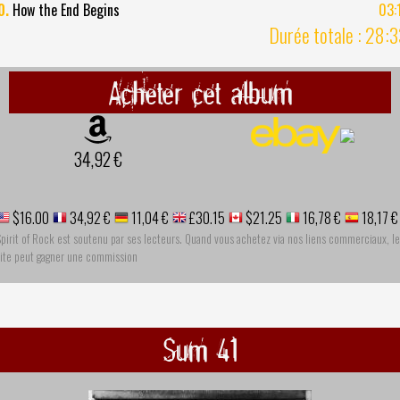
0.
How the End Begins
03:
Durée totale : 28:
Acheter cet album
34,92 €
$16.00
34,92 €
11,04 €
£30.15
$21.25
16,78 €
18,17 €
pirit of Rock est soutenu par ses lecteurs. Quand vous achetez via nos liens commerciaux, le
site peut gagner une commission
Sum 41