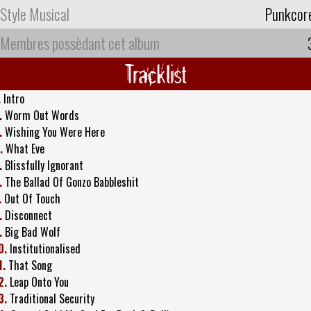
Style Musical
Punkcor
Membres possèdant cet album
Tracklist
.
Intro
.
Worm Out Words
.
Wishing You Were Here
.
What Eve
.
Blissfully Ignorant
.
The Ballad Of Gonzo Babbleshit
.
Out Of Touch
.
Disconnect
.
Big Bad Wolf
0.
Institutionalised
1.
That Song
2.
Leap Onto You
3.
Traditional Security