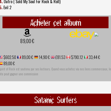
4.
Outro ( Sold My Soul For Rock & Roll)
5.
Evil 2
Acheter cet album
89,00 €
$602.50
89,00 €
14,90 €
£81.53
$790.12
33,44 €
89,00 €
pirit of Rock est soutenu par ses lecteurs. Quand vous achetez via nos liens commerciaux, le
site peut gagner une commission
Satanic Surfers