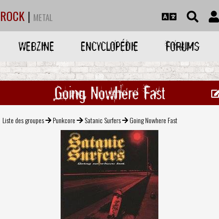
ROCK
|
METAL
WEBZINE
ENCYCLOPÉDIE
FORUMS
Going Nowhere Fast
Liste des groupes
Punkcore
Satanic Surfers
Going Nowhere Fast