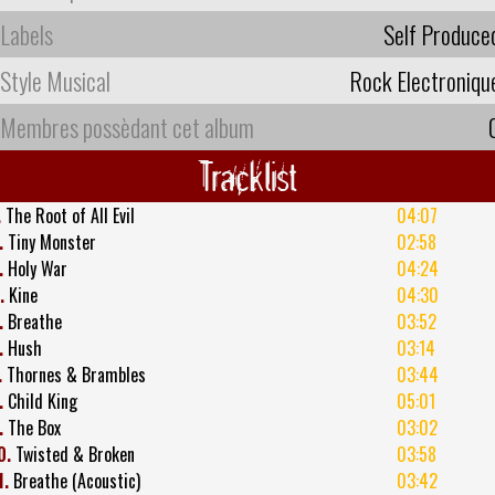
Labels
Self Produce
Style Musical
Rock Electroniqu
Membres possèdant cet album
Tracklist
.
The Root of All Evil
04:07
.
Tiny Monster
02:58
.
Holy War
04:24
.
Kine
04:30
.
Breathe
03:52
.
Hush
03:14
.
Thornes & Brambles
03:44
.
Child King
05:01
.
The Box
03:02
0.
Twisted & Broken
03:58
1.
Breathe (Acoustic)
03:42