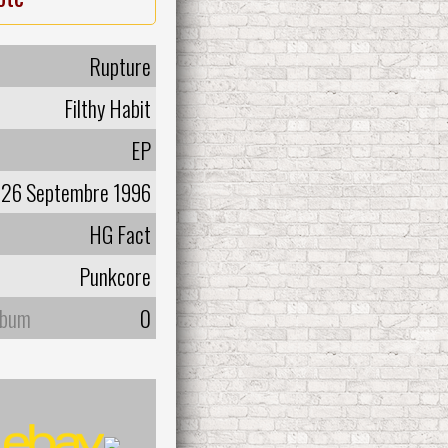
Rupture
Filthy Habit
EP
26 Septembre 1996
HG Fact
Punkcore
lbum
0