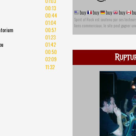
01:03
00:13
buy
buy
buy
buy
bu
00:44
Spirit of Rock est soutenu par ses lecteur
01:04
liens commerciaux, le site peut gagner u
atorium
00:57
01:23
ou
01:42
00:50
Ruptu
02:09
11:32