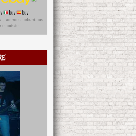
y
buy
buy
s. Quand vous achetez via nos
ne commission
re