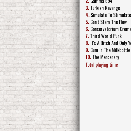
2.
Gamma 694
3.
Turkish Revenge
4.
Simulate To Stimulate
5.
Can't Stem The Flow
6.
Conservatorium Crem
7.
Third World Punk
8.
It's A Bitch And Only Y
9.
Cum In The Milkbottle
10.
The Mercenary
Total playing time