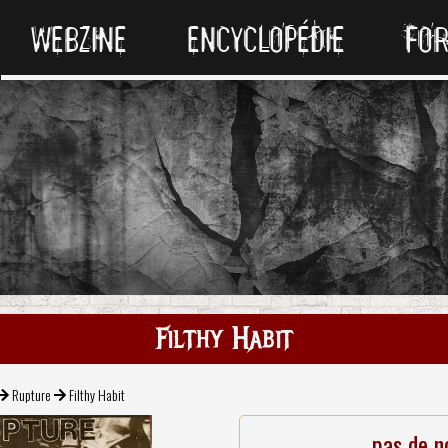
WEBZINE
ENCYCLOPÉDIE
FO
Filthy Habit
Rupture
Filthy Habit
pas de n