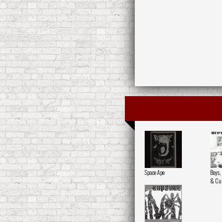
Space Ape
Boys,
& Cu