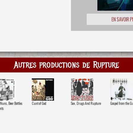
EN SAVOIR P
Autres productions de Rupture
 Nuns, Beer Bottles
Cunt of God
Sex, Drugs And Rupture
Gospel from the Gu
nts