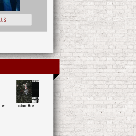
LUS
tter
Lust and Hate