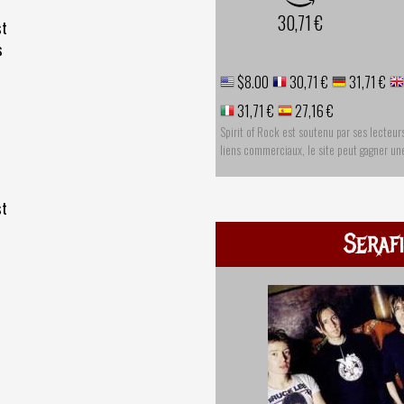
30,71 €
st
s
$8.00
30,71 €
31,71 €
31,71 €
27,16 €
Spirit of Rock est soutenu par ses lecteur
liens commerciaux, le site peut gagner u
st
Seraf