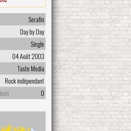
Serafin
Day by Day
Single
04 Août 2003
Taste Media
Rock indépendant
lbum
0