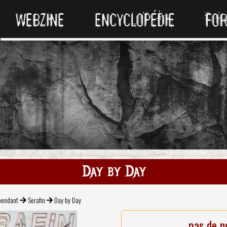
WEBZINE
ENCYCLOPÉDIE
FO
Day by Day
pendant
Serafin
Day by Day
pas de n