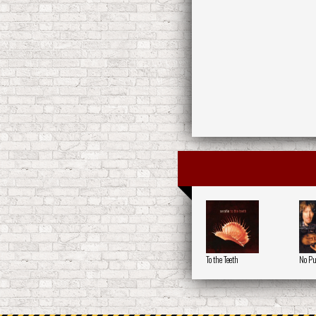
To the Teeth
No Pu