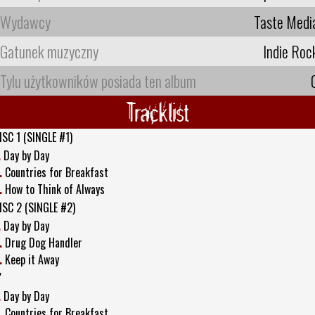
Wydawcy
Taste Medi
Gatunek muzyczny
Indie Roc
Tylu użytkowników posiada ten album
Tracklist
ISC 1 (SINGLE #1)
.
Day by Day
.
Countries for Breakfast
.
How to Think of Always
ISC 2 (SINGLE #2)
.
Day by Day
.
Drug Dog Handler
.
Keep it Away
"
.
Day by Day
.
Countries for Breakfast