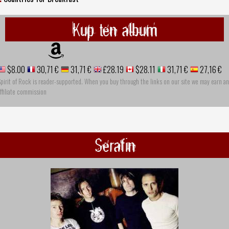
Kup ten album
$8.00
30,71 €
31,71 €
£28.19
$28.11
31,71 €
27,16 €
pirit of Rock is reader-supported. When you buy through the links on our site we may earn an
ffiliate commission
Serafin