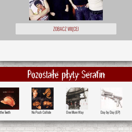
ZOBACZ WIĘCEJ
Pozostałe płyty Serafin
 the Teeth
No Push Collide
One More Way
Day by Day (EP)