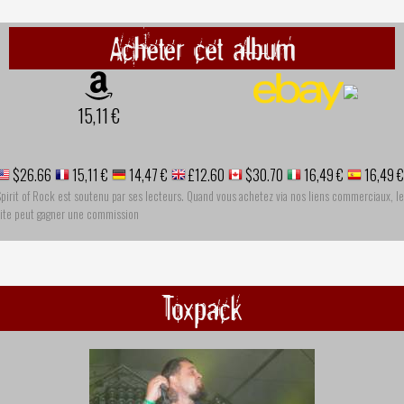
Acheter cet album
15,11 €
$26.66
15,11 €
14,47 €
£12.60
$30.70
16,49 €
16,49 €
pirit of Rock est soutenu par ses lecteurs. Quand vous achetez via nos liens commerciaux, le
site peut gagner une commission
Toxpack