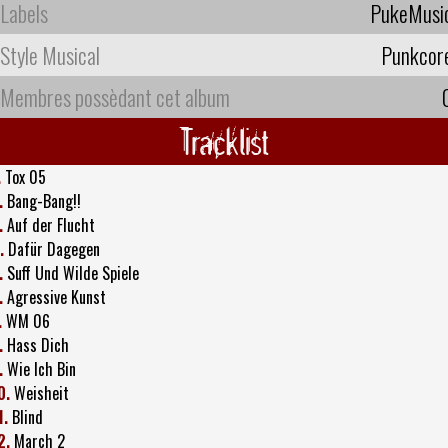
Labels
PukeMusi
Style Musical
Punkcor
Membres possèdant cet album
Tracklist
.
Tox 05
.
Bang-Bang!!
.
Auf der Flucht
.
Dafür Dagegen
.
Suff Und Wilde Spiele
.
Agressive Kunst
.
WM 06
.
Hass Dich
.
Wie Ich Bin
0.
Weisheit
1.
Blind
2.
March 2