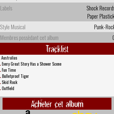
Labels
Shock Record
Paper Plastic
Style Musical
Punk-Roc
Membres possèdant cet album
Tracklist
.
Australias
.
Every Great Story Has a Shower Scene
.
Fun Time
.
Bulletproof Tiger
.
Skid Rock
.
Outfield
Acheter cet album