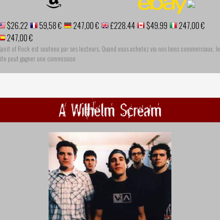
$26.22
59,58 €
247,00 €
£228.44
$49.99
247,00 €
247,00 €
pirit of Rock est soutenu par ses lecteurs. Quand vous achetez via nos liens commerciaux, le
site peut gagner une commission
A Wilhelm Scream