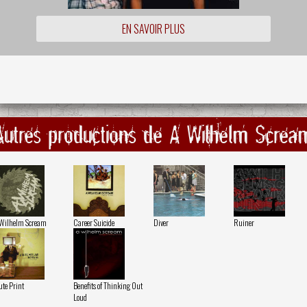
EN SAVOIR PLUS
Autres productions de A Wilhelm Screa
Wilhelm Scream
Career Suicide
Diver
Ruiner
te Print
Benefits of Thinking Out
Loud