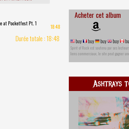
Acheter cet album
e at Pocketfest Pt. 1
18:48
Durée totale : 18:48
buy
buy
buy
buy
bu
Spirit of Rock est soutenu par ses lecteur
liens commerciaux, le site peut gagner u
Ashtrays t