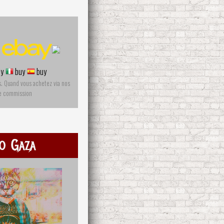
y
buy
buy
s. Quand vous achetez via nos
ne commission
o Gaza