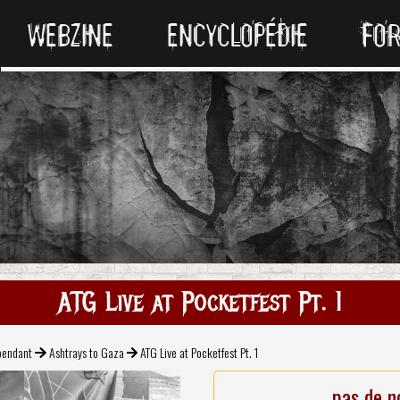
WEBZINE
ENCYCLOPÉDIE
FO
ATG Live at Pocketfest Pt. 1
pendant
Ashtrays to Gaza
ATG Live at Pocketfest Pt. 1
pas de n