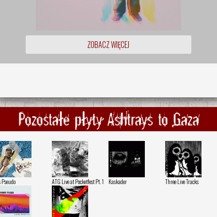
ZOBACZ WIĘCEJ
Pozostałe płyty Ashtrays to Gaza
's Pseudo
ATG Live at Pocketfest Pt. 1
Kaskader
Three Live Tracks