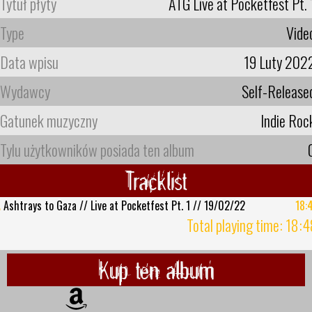
Tytuł płyty
ATG Live at Pocketfest Pt. 
Type
Vide
Data wpisu
19 Luty 202
Wydawcy
Self-Release
Gatunek muzyczny
Indie Roc
Tylu użytkowników posiada ten album
Tracklist
.
Ashtrays to Gaza // Live at Pocketfest Pt. 1 // 19/02/22
18:
Total playing time: 18:
Kup ten album