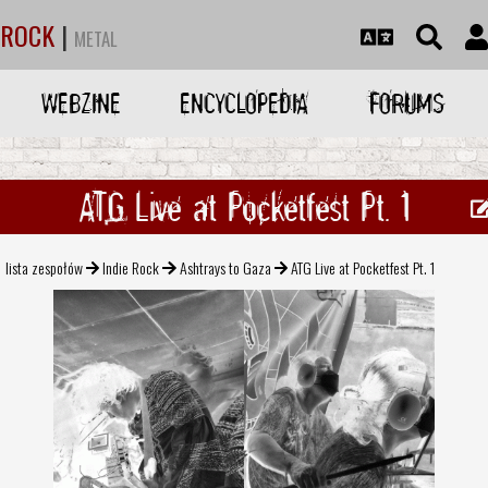
ROCK
|
METAL
WEBZINE
ENCYCLOPEDIA
FORUMS
ATG Live at Pocketfest Pt. 1
lista zespołów
Indie Rock
Ashtrays to Gaza
ATG Live at Pocketfest Pt. 1