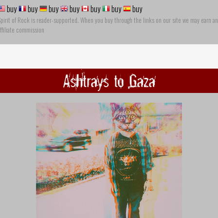
buy
buy
buy
buy
buy
buy
buy
pirit of Rock is reader-supported. When you buy through the links on our site we may earn an
ffiliate commission
Ashtrays to Gaza