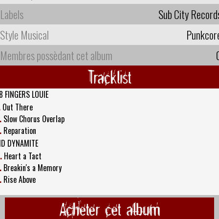
Labels
Sub City Record
Style Musical
Punkcor
Membres possèdant cet album
Tracklist
8 FINGERS LOUIE
.
Out There
.
Slow Chorus Overlap
.
Reparation
ID DYNAMITE
.
Heart a Tact
.
Breakin's a Memory
.
Rise Above
Acheter cet album