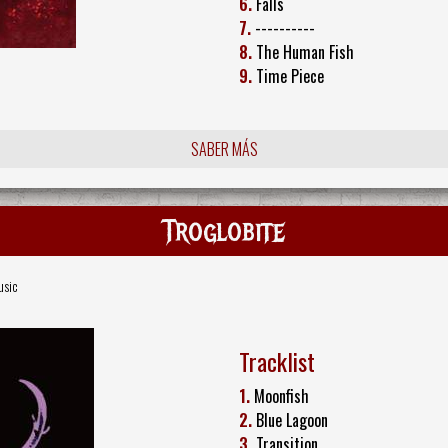
6.
Falls
7.
----------
8.
The Human Fish
9.
Time Piece
SABER MÁS
Troglobite
usic
Tracklist
1.
Moonfish
2.
Blue Lagoon
3.
Transition