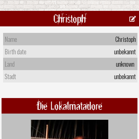
Christoph
Name
Christoph
Birth date
unbekannt
Land
unknown
Stadt
unbekannt
Die Lokalmatadore