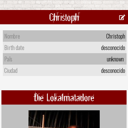
Christoph
Nombre
Christoph
Birth date
desconocido
Paîs
unknown
Ciudad
desconocido
Die Lokalmatadore