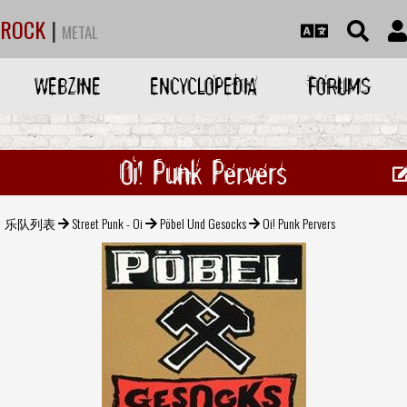
ROCK
|
METAL
WEBZINE
ENCYCLOPEDIA
FORUMS
Oi! Punk Pervers
乐队列表
Street Punk - Oi
Pöbel Und Gesocks
Oi! Punk Pervers