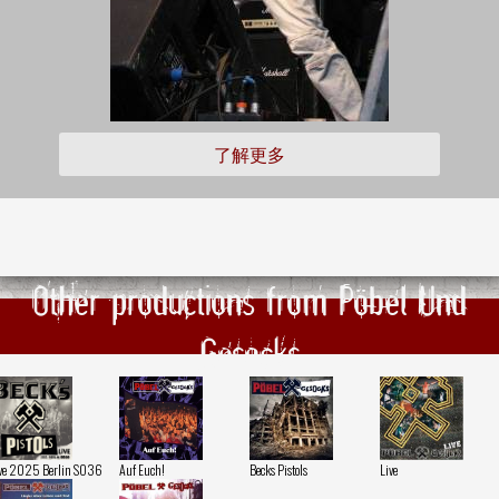
了解更多
Other productions from Pöbel Und
Gesocks
ve 2025 Berlin SO36
Auf Euch!
Becks Pistols
Live