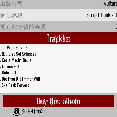
出版公司
Vultur
音乐风格
Street Punk - O
拥有此专辑的会员
Tracklist
.
Oi! Punk Pervers
.
(Du Bist So) Scheisse
.
Keule Macht Beule
.
Donnerwetter
.
Ruhrpott
.
Die Frau Die Immer Will
.
Ska Punk Pervers
Buy this album
$0.99 (mp3)