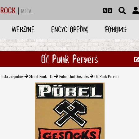
ROCK
|
METAL
WEBZINE
ENCYCLOPEDIA
FORUMS
Oi! Punk Pervers
lista zespołów
Street Punk - Oi
Pöbel Und Gesocks
Oi! Punk Pervers