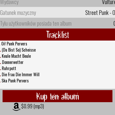
Wydawcy
Vultur
Gatunek muzyczny
Street Punk - O
Tylu użytkowników posiada ten album
Tracklist
.
Oi! Punk Pervers
.
(Du Bist So) Scheisse
.
Keule Macht Beule
.
Donnerwetter
.
Ruhrpott
.
Die Frau Die Immer Will
.
Ska Punk Pervers
Kup ten album
$0.99 (mp3)