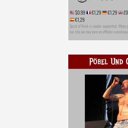
$0.99
€1,29
€1,29
£0
€1,29
Spirit of Rock is reader-supported. When 
our site we may earn an affiliate commissi
Pöbel Und 