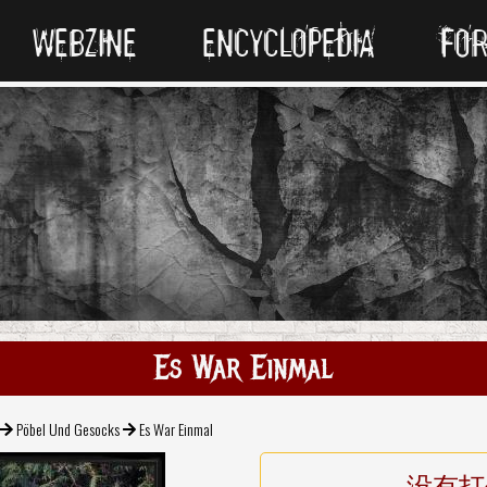
WEBZINE
ENCYCLOPEDIA
FO
Es War Einmal
Pöbel Und Gesocks
Es War Einmal
没有打