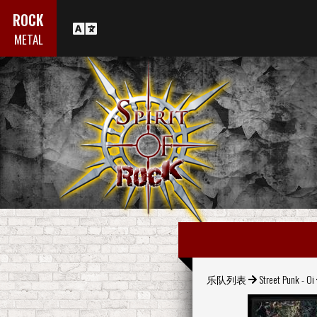
ROCK
METAL
乐队列表
Street Punk - Oi