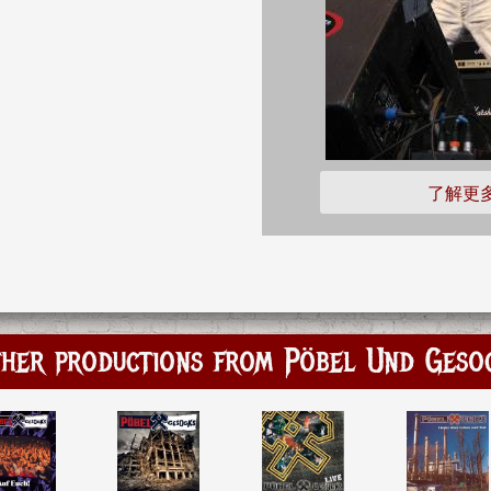
了解更
her productions from Pöbel Und Geso