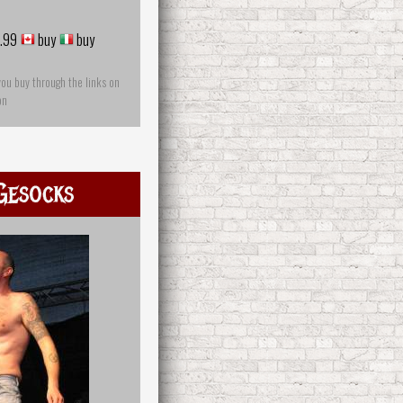
.99
buy
buy
you buy through the links on
on
Gesocks