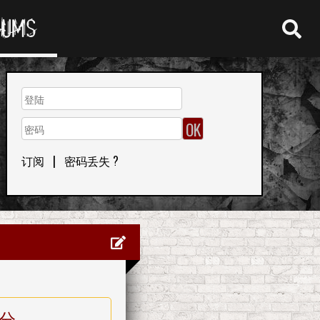
RUMS
订阅
|
密码丢失 ?
分