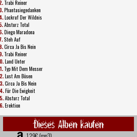
2.
Trabi Reiner
3.
Phantasiegedanken
4.
Lockruf Der Wildnis
5.
Absturz Total
6.
Diego Maradona
7.
Steh Auf
8.
Circa Ja Bis Nein
9.
Trabi Reiner
0.
Land Unter
1.
Typ Mit Dem Messer
2.
Lust Am Bösen
3.
Circa Ja Bis Nein
4.
Für Die Ewigkeit
5.
Absturz Total
6.
Erektion
Dieses Alben kaufen
1,29€ (mp3)