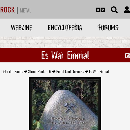
ROCK
|
METAL
WEBZINE
ENCYCLOPEDIA
FORUMS
Es War Einmal
Liste der Bands
Street Punk - Oi
Pöbel Und Gesocks
Es War Einmal