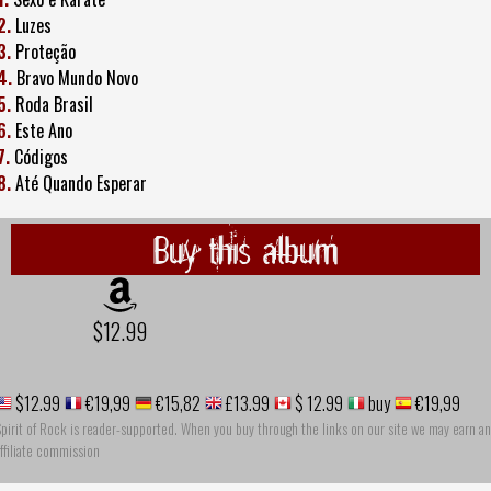
2.
Luzes
3.
Proteção
4.
Bravo Mundo Novo
5.
Roda Brasil
6.
Este Ano
7.
Códigos
8.
Até Quando Esperar
Buy this album
$12.99
$12.99
€19,99
€15,82
£13.99
$ 12.99
buy
€19,99
pirit of Rock is reader-supported. When you buy through the links on our site we may earn an
ffiliate commission