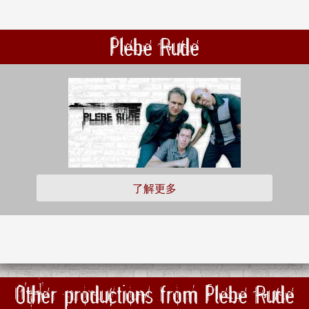
Plebe Rude
了解更多
Other productions from Plebe Rude