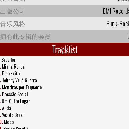
出版公司
EMI Record
音乐风格
Punk-Roc
拥有此专辑的会员
Tracklist
.
Brasília
.
Minha Renda
.
Plebiscito
.
Johnny Vai à Guerra
.
Mentiras por Enquanto
.
Pressão Social
.
Um Outro Lugar
.
A Ida
.
Voz do Brasil
0.
Medo
1.
Sexo e Karatê