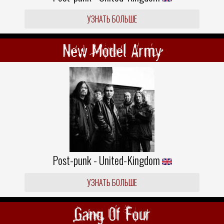
УЗНАТЬ БОЛЬШЕ
New Model Army
Post-punk - United-Kingdom
УЗНАТЬ БОЛЬШЕ
Gang Of Four