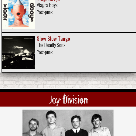
Viagra Boys
Post-punk
Slow Slow Tango
The Deadly Sons
Post-punk
Joy Division