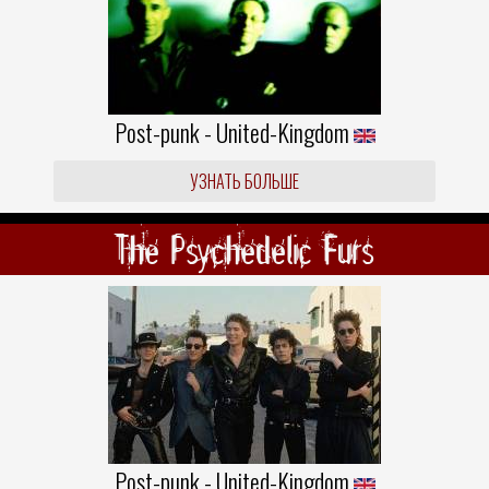
Post-punk - United-Kingdom
УЗНАТЬ БОЛЬШЕ
The Psychedelic Furs
Post-punk - United-Kingdom