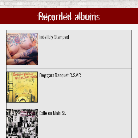
Recorded albums
Indelibly Stamped
Beggars Banquet R.S.V.P.
Exile on Main St.