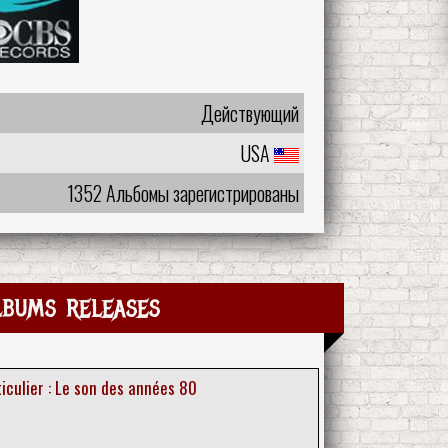
Действующий
USA
1352 Альбомы зарегистрированы
lbums releases
iculier : Le son des années 80