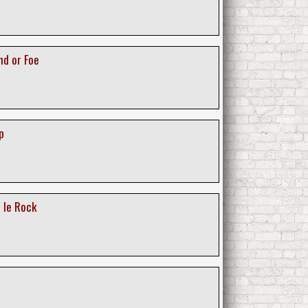
nd or Foe
p
 le Rock