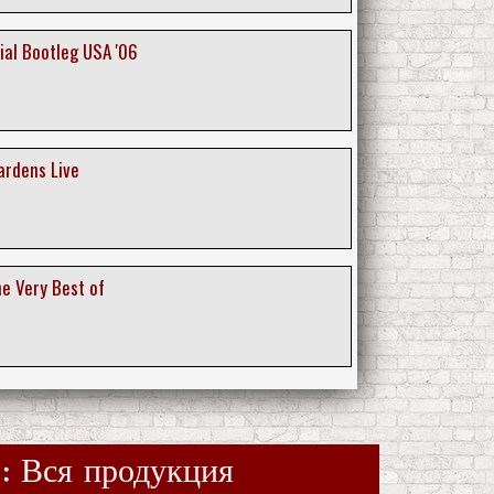
cial Bootleg USA '06
Gardens Live
he Very Best of
 : Вся продукция