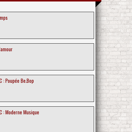
emps
L'amour
C : Poupée Be.Bop
C : Moderne Musique