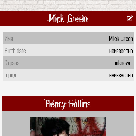
Mick Green
Имя
Mick Green
Birth date
неизвестно
Страна
unknown
город
неизвестно
Henry Rollins