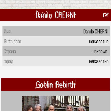
Danilo CHERNI
Имя
Danilo CHERNI
Birth date
неизвестно
Страна
unknown
город
неизвестно
Goblin Rebirth