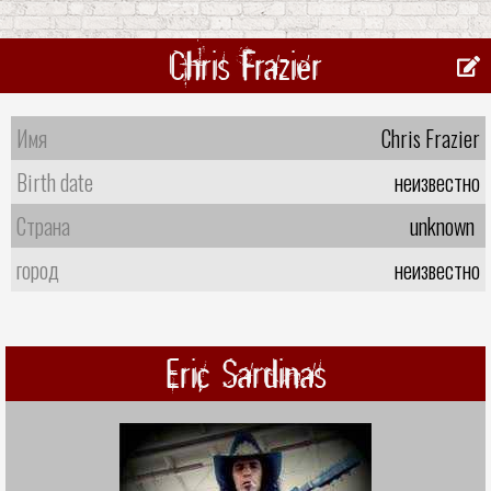
Chris Frazier
Имя
Chris Frazier
Birth date
неизвестно
Страна
unknown
город
неизвестно
Eric Sardinas