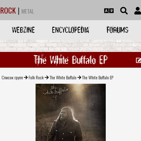
ROCK
|
METAL
WEBZINE
ENCYCLOPEDIA
FORUMS
The White Buffalo EP
Список групп
Folk Rock
The White Buffalo
The White Buffalo EP