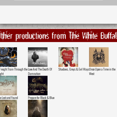
ther productions from The White Buffa
Freight Train Through the
Love And The Death Of
Shadows, Greys & Evil Ways
Once Upon a Time in the
ght
Damnation
West
e Lost and Found
Prepare for Black & Blue