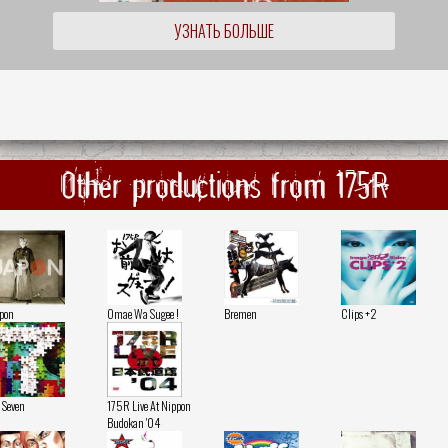
УЗНАТЬ БОЛЬШЕ
Other productions from 175R
pon
Omae Wa Sugee !
Bremen
Clips +2
- Seven
175R Live At Nippon
Budokan '04