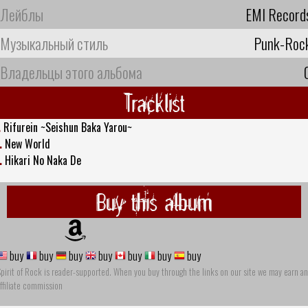
Лейблы
EMI Record
Музыкальный стиль
Punk-Roc
Владельцы этого альбома
Tracklist
.
Rifurein ~Seishun Baka Yarou~
.
New World
.
Hikari No Naka De
Buy this album
buy
buy
buy
buy
buy
buy
buy
pirit of Rock is reader-supported. When you buy through the links on our site we may earn an
ffiliate commission