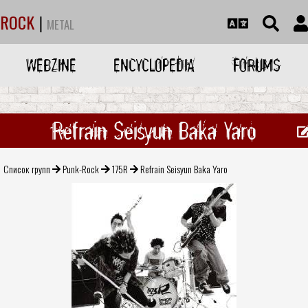
ROCK
|
METAL
WEBZINE
ENCYCLOPEDIA
FORUMS
Refrain Seisyun Baka Yaro
Список групп
Punk-Rock
175R
Refrain Seisyun Baka Yaro