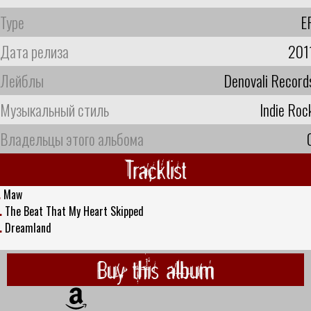
Type
E
Дата релиза
201
Лейблы
Denovali Record
Музыкальный стиль
Indie Roc
Владельцы этого альбома
Tracklist
.
Maw
.
The Beat That My Heart Skipped
.
Dreamland
Buy this album