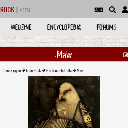
ROCK
|
METAL
WEBZINE
ENCYCLOPEDIA
FORUMS
Maw
Список групп
Indie Rock
Her Name Is Calla
Maw