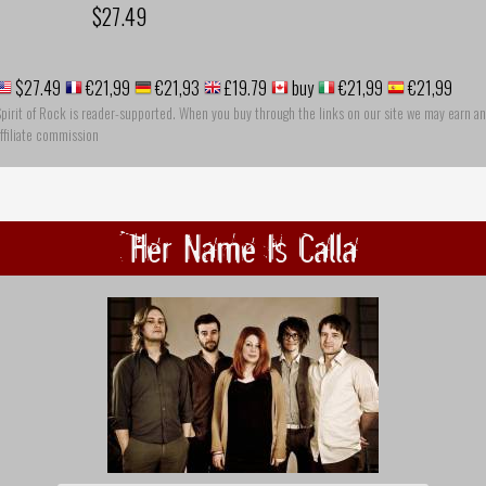
$27.49
$27.49
€21,99
€21,93
£19.79
buy
€21,99
€21,99
pirit of Rock is reader-supported. When you buy through the links on our site we may earn an
ffiliate commission
Her Name Is Calla