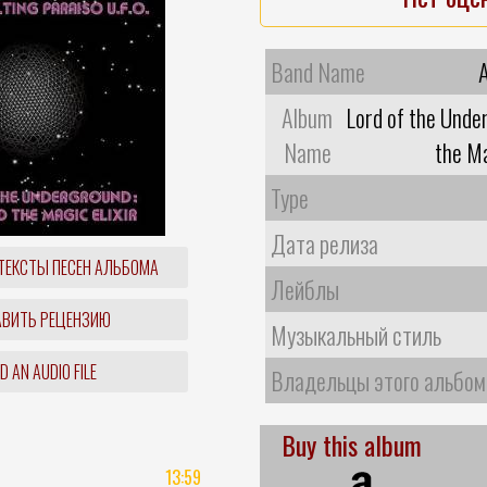
Band Name
Album
Lord of the Unde
Name
the Ma
Type
Дата релиза
ТЕКСТЫ ПЕСЕН АЛЬБОМА
Лейблы
ВИТЬ РЕЦЕНЗИЮ
Музыкальный стиль
 AN AUDIO FILE
Владельцы этого альбом
Buy this album
13:59