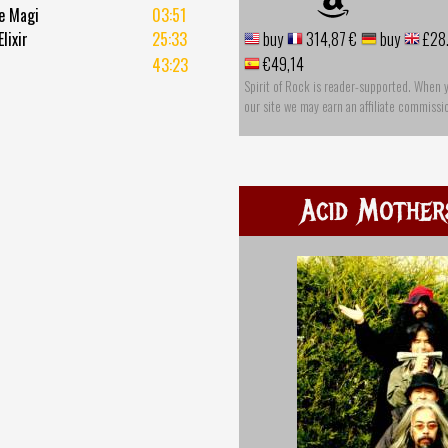
he Magi
03:51
lixir
25:33
buy
314,87 €
buy
£28
€49,14
43:23
Spirit of Rock is reader-supported. When 
our site we may earn an affiliate commissi
Acid Mother