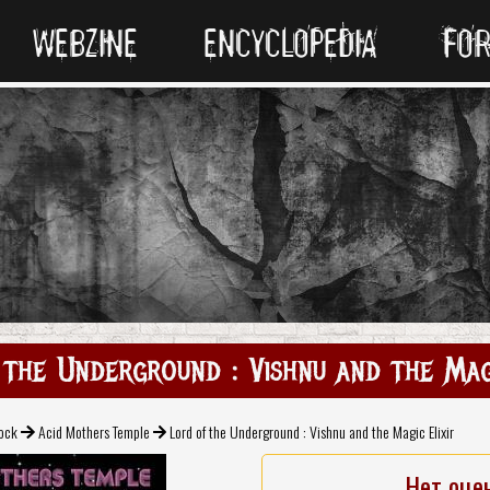
WEBZINE
ENCYCLOPEDIA
FO
 the Underground : Vishnu and the Magi
Rock
Acid Mothers Temple
Lord of the Underground : Vishnu and the Magic Elixir
Нет оце