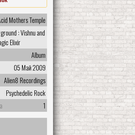
Acid Mothers Temple
rground : Vishnu and
gic Elixir
Album
05 Май 2009
Alien8 Recordings
Psychedelic Rock
а
1