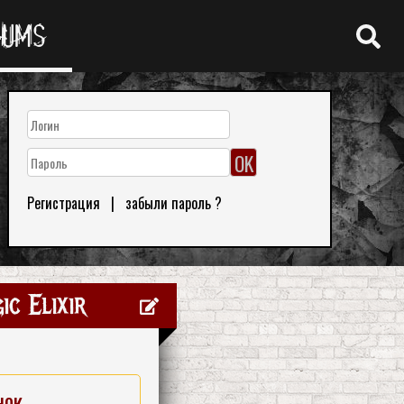
RUMS
Регистрация
|
забыли пароль ?
c Elixir
нок