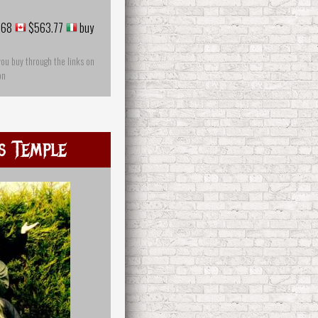
.68
$563.77
buy
you buy through the links on
on
s Temple