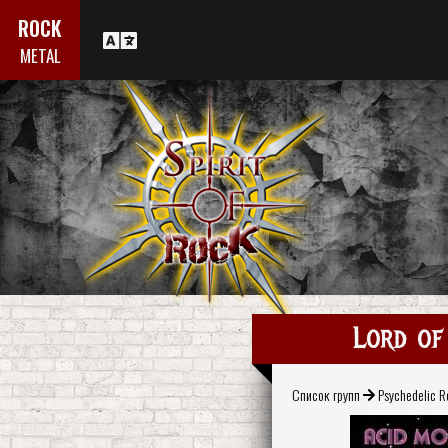
ROCK
METAL
Lord of
Список групп
Psychedelic 