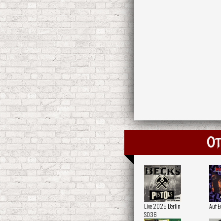
Ot
Live 2025 Berlin
Auf E
SO36