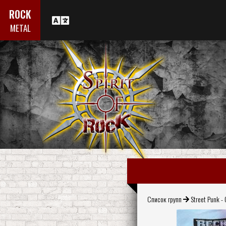
ROCK
METAL
Список групп
Street Punk - 