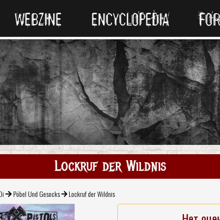
WEBZINE
ENCYCLOPEDIA
FO
Lockruf der Wildnis
Oi
Pöbel Und Gesocks
Lockruf der Wildnis
Нет оце