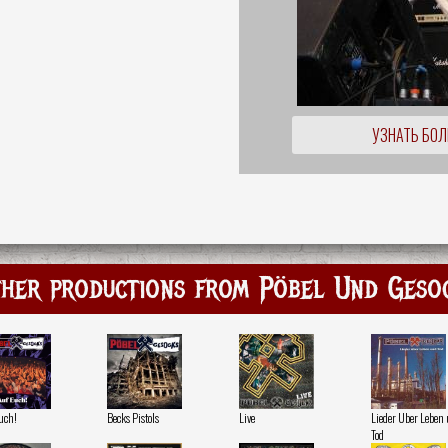
УЗНАТЬ БО
her productions from Pöbel Und Geso
uch!
Becks Pistols
Live
Lieder Uber Leben
Tod