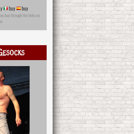
y
buy
buy
you buy through the links on
on
Gesocks