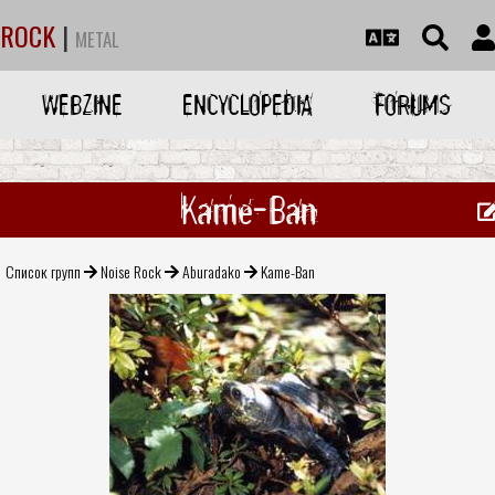
ROCK
|
METAL
WEBZINE
ENCYCLOPEDIA
FORUMS
Kame-Ban
Список групп
Noise Rock
Aburadako
Kame-Ban