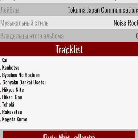
Лейблы
Tokuma Japan Communication
Музыкальный стиль
Noise Roc
Владельцы этого альбома
Tracklist
.
Kai
.
Kanbotsu
.
Byoubou No Hoshien
.
Gohyaku Dankai Usetsu
.
Hikyou Nite
.
Hikari Gou
.
Tohoki
.
Rakusatsu
.
Kogeta Kumo
Buy this album