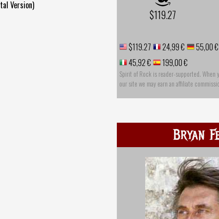
al Version)
$119.27
$119.27
24,99 €
55,00 €
45,92 €
199,00 €
Spirit of Rock is reader-supported. When 
our site we may earn an affiliate commissi
Bryan F