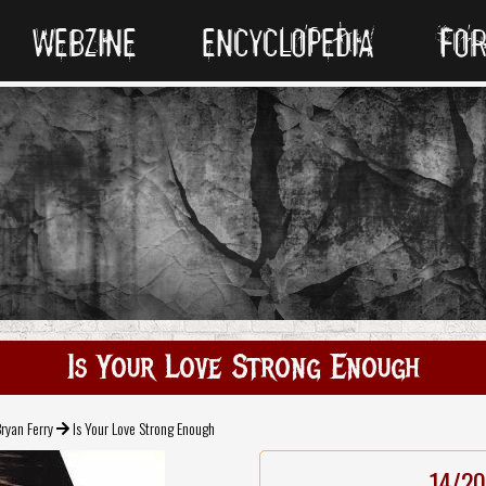
WEBZINE
ENCYCLOPEDIA
FO
Is Your Love Strong Enough
ryan Ferry
Is Your Love Strong Enough
14/20