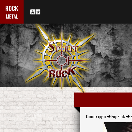
ROCK
METAL
Список групп
Pop Rock
B