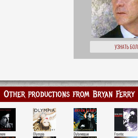
УЗНАТЬ БО
Other productions from Bryan Ferry
more
Olympia
Dylanesque
Frantic