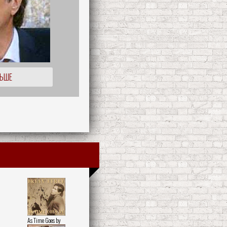
ЛЬШЕ
As Time Goes by