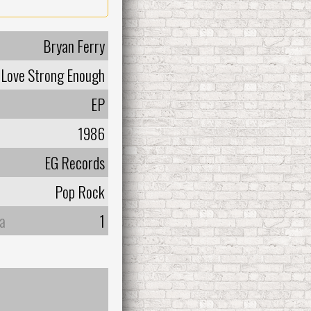
Bryan Ferry
r Love Strong Enough
EP
1986
EG Records
Pop Rock
а
1