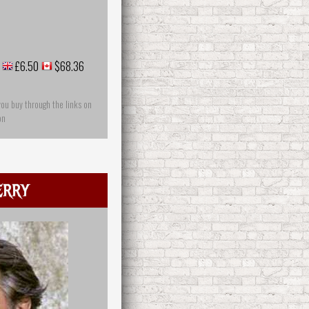
£6.50
$68.36
you buy through the links on
on
erry