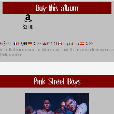
Buy this album
$3.00
$3.00
€7,99
€7,99
£14.41
buy
buy
€7,99
pirit of Rock is reader-supported. When you buy through the links on our site we may earn an
ffiliate commission
Pink Street Boys