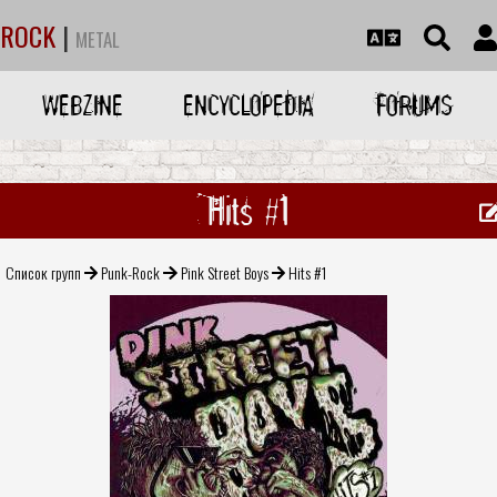
ROCK
|
METAL
WEBZINE
ENCYCLOPEDIA
FORUMS
Hits #1
Список групп
Punk-Rock
Pink Street Boys
Hits #1