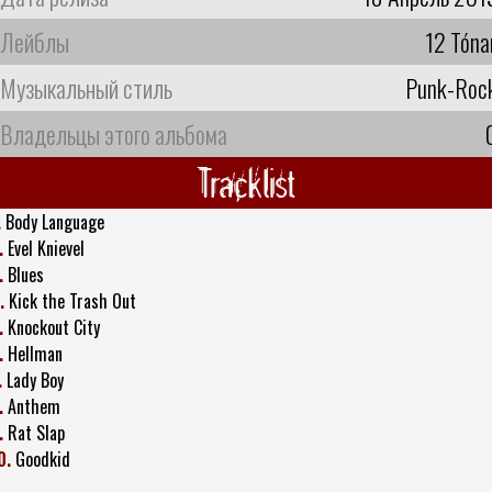
Лейблы
12 Tóna
Музыкальный стиль
Punk-Roc
Владельцы этого альбома
Tracklist
.
Body Language
.
Evel Knievel
.
Blues
.
Kick the Trash Out
.
Knockout City
.
Hellman
.
Lady Boy
.
Anthem
.
Rat Slap
0.
Goodkid