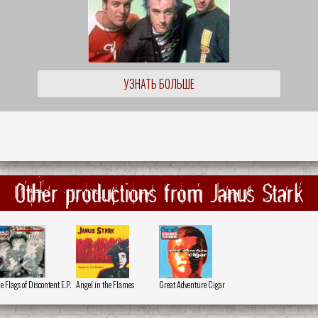
УЗНАТЬ БОЛЬШЕ
Other productions from Janus Stark
e Flags of Discontent E​.​P.
Angel in the Flames
Great Adventure Cigar