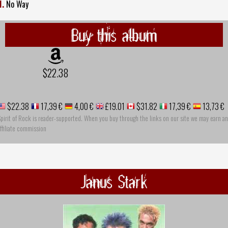
1.
No Way
Buy this album
$22.38
$22.38
17,39 €
4,00 €
£19.01
$31.82
17,39 €
13,73 €
pirit of Rock is reader-supported. When you buy through the links on our site we may earn an
ffiliate commission
Janus Stark