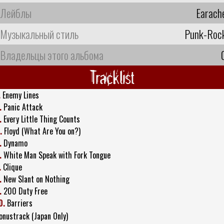
Лейблы
Earach
Музыкальный стиль
Punk-Roc
Владельцы этого альбома
Tracklist
.
Enemy Lines
.
Panic Attack
.
Every Little Thing Counts
.
Floyd (What Are You on?)
.
Dynamo
.
White Man Speak with Fork Tongue
.
Clique
.
New Slant on Nothing
.
200 Duty Free
0.
Barriers
onustrack (Japan Only)